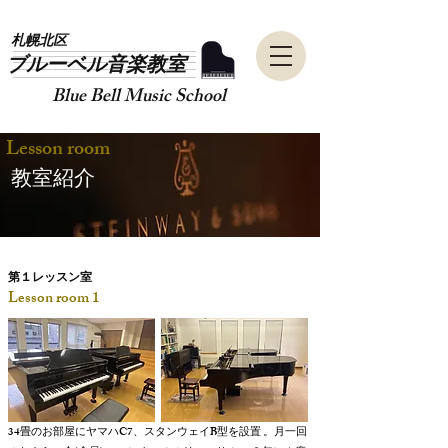
​札幌北区
​ブルーベル音楽教室
Blue Bell Music School
Lesson room
​教室紹介
第１レッスン室
Lesson room 1
34
C7
B
畳のお部屋にヤマハ
、スタンウェイ
型を設置 。月一回