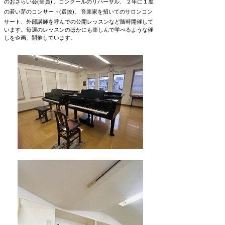
(
)
のおさらい会
全員
、コンクールのリハーサル、 ２年に１度
(
)
の若い芽のコンサート
選抜
、 音楽家を招いてのサロンコン
サート、外部講師を呼んでの公開レッスンなど随時開催して
います。毎週のレッスンのほかにも楽しんで学べるような催
しを企画、開催しています。