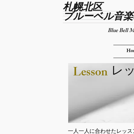
​札幌北区
​ブルーベル音
Blue Bell M
Ho
​レ
Lesson
一人一人に合わせたレッス