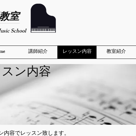
楽教室
usic School
me
講師紹介
レッスン内容
教室紹介
ッスン内容​
ン内容でレッスン致します。