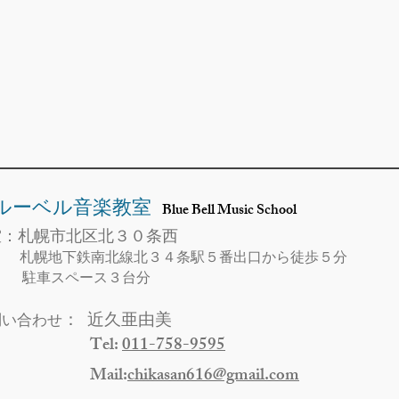
ルーベル音楽教室
Blue Bell Music School
：札幌市北区北３０条西
室
幌地下鉄南北線北３４条駅５番出口から徒歩５分
車スペース３台分
： 近久亜由美
問い合わせ
Tel:
011-758-9595
 Mail:
chikasan616@gmail.com