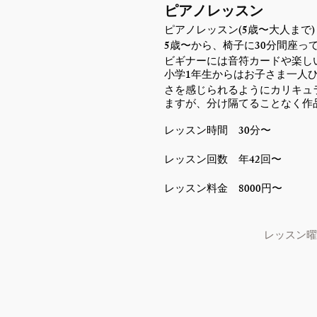
ピアノレッスン
(5
)
ピアノレッスン
歳〜大人まで
5
30
歳〜から、椅子に
分間座っ
ビギナーには音符カードや楽し
1
小学
年生からはお子さま一人
さを感じられるようにカリキュ
ますが、分け隔てることなく作
30
レッスン時間
分〜
42
レッスン回数 年
回〜
8000
レッスン料金
円〜
レッスン曜