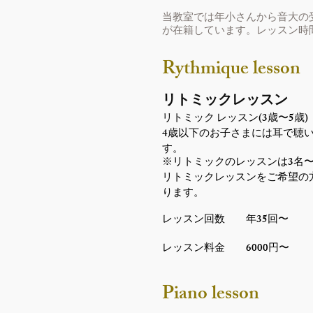
当教室では年小さんから音大の
が在籍しています。レッスン時
​Rythmique lesson
リトミックレッスン
(3
5
)
リトミック レッスン
歳〜
歳
4
歳以下のお子さまには耳で聴
す。
3
※リトミックのレッスンは
名
リトミックレッスンをご希望の
ります。
35
レッスン回数 年
回〜
6000
レッスン料金
円〜
Piano lesson​